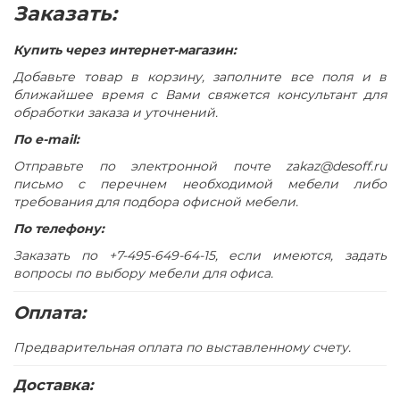
Конструкция стола предусматривает правое/левое
Заказать:
расположение опорной тумбы
В столешнице и опорной тумбе имеются отверстия для
Купить через интернет-магазин:
скрытого размещения проводки
Добавьте товар в корзину, заполните все поля и в
Отверстие прямоугольной формы в столешнице
ближайшее время с Вами свяжется консультант для
закрыто заглушкой серого цвета с декоративной
обработки заказа и уточнений.
вставкой в цвет столешницы
По e-mail:
Опорная тумба состоит из трех отделений, два из
Отправьте по электронной почте zakaz@desoff.ru
которых укомплектованы регулируемой по высоте
письмо с перечнем необходимой мебели либо
полкой
требования для подбора офисной мебели.
Опорная тумба имеет 3 выдвижных ящика,
По телефону:
установленных на скрытые шариковые направляющие
с системой встроенного демпфирования и системой
Заказать по +7-495-649-64-15, если имеются, задать
открывания Push To Open (без ручек)
вопросы по выбору мебели для офиса.
Верхний ящик опорной тумбы запирается на замок
Оплата:
Опорная тумба укомплектована двумя дверями без
замков с системой открывания Push To Open (без
Предварительная оплата по выставленному счету.
ручек)
Стол собирается с использованием фурнитуры для
Доставка:
многократной сборки