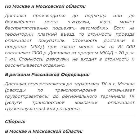
Имеет регулировочные опоры
По Москве и Московской области:
Поставляется в разобранном виде
Доставка производится до подъезда или до
цвет дуб гладстоун светлый / белый премиум / дуб
ближайшего места выгрузки, куда может
гладстоун светлый
беспрепятственно подъехать автомобиль. Если на
территории платный въезд, то стоимость проезда
оплачивает покупатель. Стоимость доставки в
пределах МКАД при заказе менее чем на 81 000
составляет 1900 р. Доставка за пределы МКАД + 70 р за
1 км. Стоимость разгрузки не входит в стоимость и
рассчитывается отдельно.
В регионы Российской Федерации:
Доставка осуществляется до терминала ТК в г. Москва
(расходы по транспортировке оплачивает
грузоотправитель), до регионального терминала ТК
(услуги транспортной компании оплачивает
грузополучатель) или до адреса.
Сборка:
В Москве и Московской области: