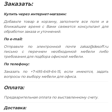
Конструкция стола предусматривает правое/левое
Заказать:
расположение опорной тумбы
В столешнице и опорной тумбе имеются отверстия для
Купить через интернет-магазин:
скрытого размещения проводки
Добавьте товар в корзину, заполните все поля и в
Отверстие прямоугольной формы в столешнице
ближайшее время с Вами свяжется консультант для
закрыто заглушкой серого цвета с декоративной
обработки заказа и уточнений.
вставкой в цвет столешницы
По e-mail:
Опорная тумба состоит из трех отделений, два из
Отправьте по электронной почте zakaz@desoff.ru
которых укомплектованы регулируемой по высоте
письмо с перечнем необходимой мебели либо
полкой
требования для подбора офисной мебели.
Опорная тумба имеет 3 выдвижных ящика,
По телефону:
установленных на скрытые шариковые направляющие
с системой встроенного демпфирования и системой
Заказать по +7-495-649-64-15, если имеются, задать
открывания Push To Open (без ручек)
вопросы по выбору мебели для офиса.
Верхний ящик опорной тумбы запирается на замок
Оплата:
Опорная тумба укомплектована двумя дверями без
замков с системой открывания Push To Open (без
Предварительная оплата по выставленному счету.
ручек)
Стол собирается с использованием фурнитуры для
Доставка:
многократной сборки