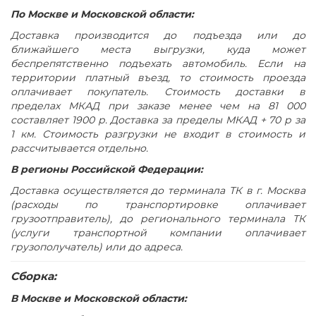
Имеет регулировочные опоры
По Москве и Московской области:
Поставляется в разобранном виде
Доставка производится до подъезда или до
цвет дуб гладстоун светлый / белый премиум / белый
ближайшего места выгрузки, куда может
премиум
беспрепятственно подъехать автомобиль. Если на
территории платный въезд, то стоимость проезда
оплачивает покупатель. Стоимость доставки в
пределах МКАД при заказе менее чем на 81 000
составляет 1900 р. Доставка за пределы МКАД + 70 р за
1 км. Стоимость разгрузки не входит в стоимость и
рассчитывается отдельно.
В регионы Российской Федерации:
Доставка осуществляется до терминала ТК в г. Москва
(расходы по транспортировке оплачивает
грузоотправитель), до регионального терминала ТК
(услуги транспортной компании оплачивает
грузополучатель) или до адреса.
Сборка:
В Москве и Московской области: