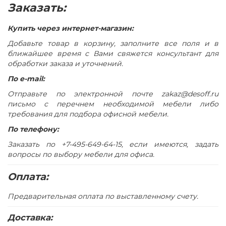
Конструкция стола предусматривает правое/левое
Заказать:
расположение опорной тумбы
В столешнице и опорной тумбе имеются отверстия для
Купить через интернет-магазин:
скрытого размещения проводки
Добавьте товар в корзину, заполните все поля и в
Отверстие прямоугольной формы в столешнице
ближайшее время с Вами свяжется консультант для
закрыто заглушкой серого цвета с декоративной
обработки заказа и уточнений.
вставкой в цвет столешницы
По e-mail:
Опорная тумба состоит из трех отделений, два из
Отправьте по электронной почте zakaz@desoff.ru
которых укомплектованы регулируемой по высоте
письмо с перечнем необходимой мебели либо
полкой
требования для подбора офисной мебели.
Опорная тумба имеет 3 выдвижных ящика,
По телефону:
установленных на скрытые шариковые направляющие
с системой встроенного демпфирования и системой
Заказать по +7-495-649-64-15, если имеются, задать
открывания Push To Open (без ручек)
вопросы по выбору мебели для офиса.
Верхний ящик опорной тумбы запирается на замок
Оплата:
Опорная тумба укомплектована двумя дверями без
замков с системой открывания Push To Open (без
Предварительная оплата по выставленному счету.
ручек)
Стол собирается с использованием фурнитуры для
Доставка:
многократной сборки