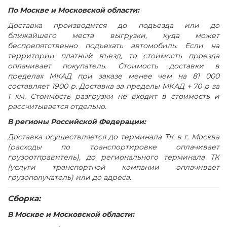
Имеет регулировочные опоры
По Москве и Московской области:
Поставляется в разобранном виде
Доставка производится до подъезда или до
цвет дуб гладстоун светлый / антрацит премиум / дуб
ближайшего места выгрузки, куда может
гладстоун светлый
беспрепятственно подъехать автомобиль. Если на
территории платный въезд, то стоимость проезда
оплачивает покупатель. Стоимость доставки в
пределах МКАД при заказе менее чем на 81 000
составляет 1900 р. Доставка за пределы МКАД + 70 р за
1 км. Стоимость разгрузки не входит в стоимость и
рассчитывается отдельно.
В регионы Российской Федерации:
Доставка осуществляется до терминала ТК в г. Москва
(расходы по транспортировке оплачивает
грузоотправитель), до регионального терминала ТК
(услуги транспортной компании оплачивает
грузополучатель) или до адреса.
Сборка:
В Москве и Московской области: