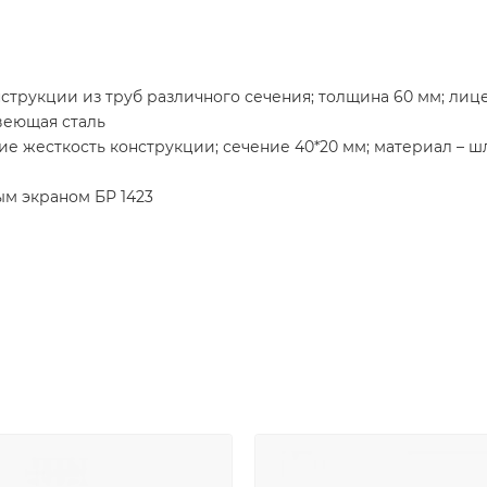
трукции из труб различного сечения; толщина 60 мм; лиц
веющая сталь
е жесткость конструкции; сечение 40*20 мм; материал – 
м экраном БР 1423