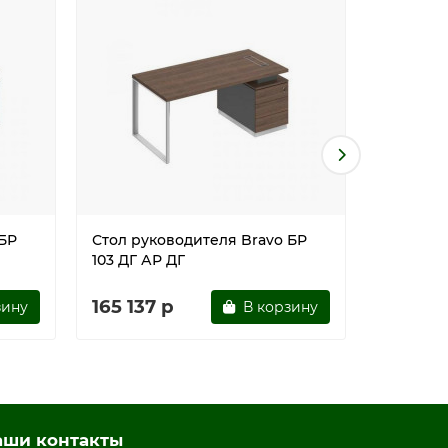
 БР
Стол руководителя Bravo БР
Стол ру
103 ДГ АР ДГ
103 ДС Б
165 137 р
165 137
зину
В корзину
аши контакты