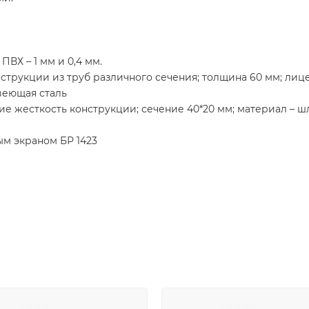
ПВХ – 1 мм и 0,4 мм.
трукции из труб различного сечения; толщина 60 мм; лиц
веющая сталь
е жесткость конструкции; сечение 40*20 мм; материал – 
м экраном БР 1423