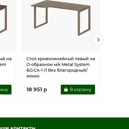
ый на
Стол криволинейный левый на
Стол кр
tem
О-образном м/к Metal System
О-образн
БО.СА-1 Л Вяз благородный/
БО.СА-1 
мокко
18 951 р
18 951 
зину
В корзину
аши контакты