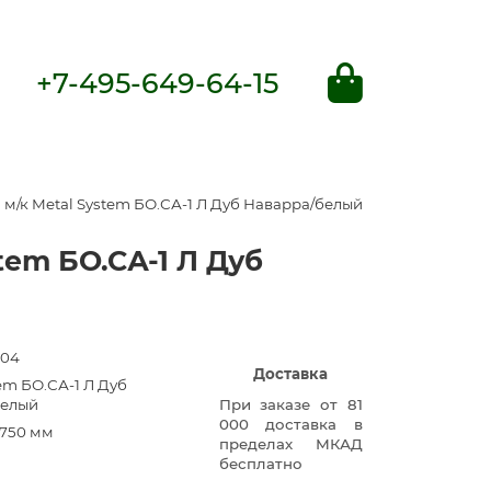
+7-495-649-64-15
м/к Metal System БО.СА-1 Л Дуб Наварра/белый
tem БО.СА-1 Л Дуб
404
Доставка
em БО.СА-1 Л Дуб
белый
При заказе от 81
000 доставка в
750 мм
пределах МКАД
бесплатно