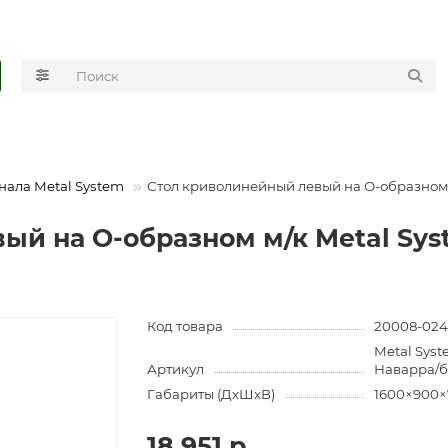
нала Metal System
Стол криволинейный левый на О-образном 
й на О-образном м/к Metal Sys
Код товара
20008-02
Metal Syst
Артикул
Наварра/
Габариты (ДхШхВ)
1600×900×
18 951 р