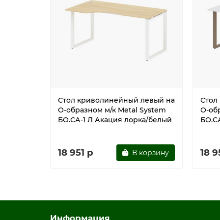
Стол криволинейный левый на
Стол
О-образном м/к Metal System
О-об
БО.СА-1 Л Акация лорка/белый
БО.С
18 951 р
18 9
В корзину
Информация