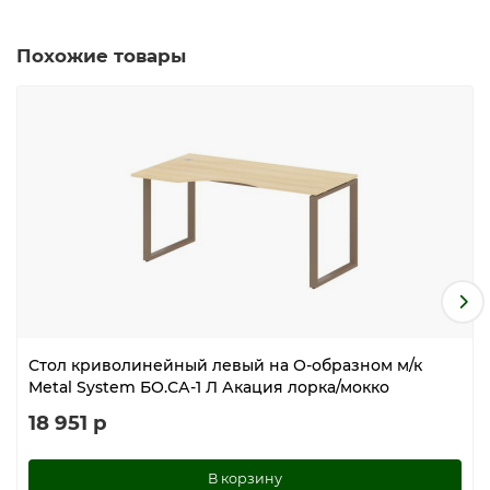
Похожие товары
Стол криволинейный левый на О-образном м/к
Metal System БО.СА-1 Л Акация лорка/мокко
18 951 р
В корзину