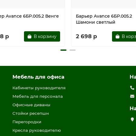
ер Avance 6БР.005.2 Венге
Барьер Avance 6БР.005.2
Шамони светлый
8 р
2 698 р
В корзину
В кор
Мебель для офиса
Н
Кабинеты руководителя
Мебель для персонала
Офисные диваны
Н
Стойки ресепшн
Перегородки
Кресла руководителю