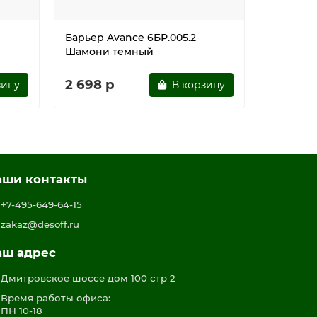
Барьер Avance 6БР.005.2
Барьер A
Шамони темный
Белый
2 698 р
2 843 
зину
В корзину
аши контакты
+7-495-649-64-15
zakaz@desoff.ru
аш адрес
Дмитровское шоссе дом 100 стр 2
Время работы офиса:
ПН 10-18