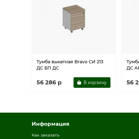
Тумба выкатная Bravo СИ 213
Тумба
ДС БП ДС
ДС А
56 286 р
56 
В корзину
Информация
Как заказать