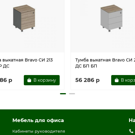
 выкатная Bravo СИ 213
Тумба выкатная Bravo СИ 
Р ДС
ДС БП БП
286 р
56 286 р
В корзину
В кор
Мебель для офиса
Н
Кабинеты руководителя