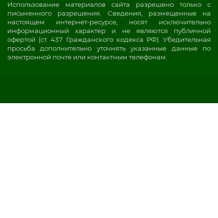
Использование материалов сайта разрешено только с
письменного разрешения. Сведения, размещенные на
настоящем интернет-ресурсе, носят исключительно
информационный характер и не являются публичной
офертой (ст. 437 Гражданского кодекса РФ). Убедительная
просьба дополнительно уточнять указанные данные по
электронной почте или контактным телефонам.