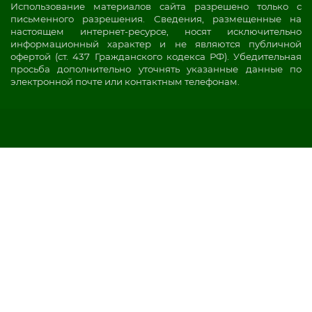
Использование материалов сайта разрешено только с
письменного разрешения. Сведения, размещенные на
настоящем интернет-ресурсе, носят исключительно
информационный характер и не являются публичной
офертой (ст. 437 Гражданского кодекса РФ). Убедительная
просьба дополнительно уточнять указанные данные по
электронной почте или контактным телефонам.