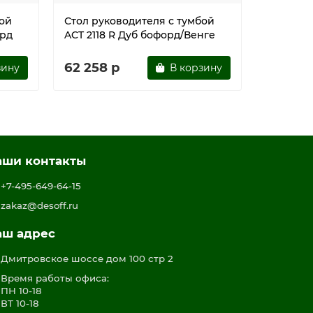
бой
Стол руководителя с тумбой
Брифинг
орд
ACT 2118 R Дуб бофорд/Венге
Венге/Д
62 258 р
17 129 
зину
В корзину
аши контакты
+7-495-649-64-15
zakaz@desoff.ru
аш адрес
Дмитровское шоссе дом 100 стр 2
Время работы офиса:
ПН 10-18
ВТ 10-18