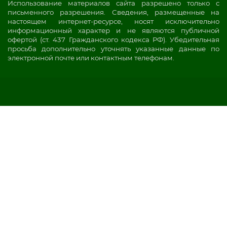
Использование материалов сайта разрешено только с
письменного разрешения. Сведения, размещенные на
настоящем интернет-ресурсе, носят исключительно
информационный характер и не являются публичной
офертой (ст. 437 Гражданского кодекса РФ). Убедительная
просьба дополнительно уточнять указанные данные по
электронной почте или контактным телефонам.