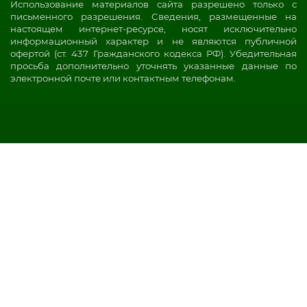
Использование материалов сайта разрешено только с
письменного разрешения. Сведения, размещенные на
настоящем интернет-ресурсе, носят исключительно
информационный характер и не являются публичной
офертой (ст. 437 Гражданского кодекса РФ). Убедительная
просьба дополнительно уточнять указанные данные по
электронной почте или контактным телефонам.