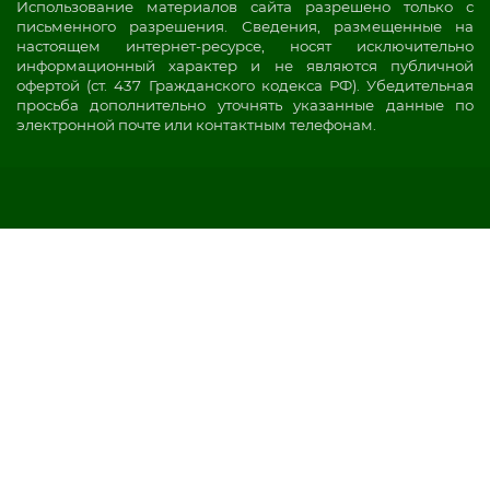
Использование материалов сайта разрешено только с
письменного разрешения. Сведения, размещенные на
настоящем интернет-ресурсе, носят исключительно
информационный характер и не являются публичной
офертой (ст. 437 Гражданского кодекса РФ). Убедительная
просьба дополнительно уточнять указанные данные по
электронной почте или контактным телефонам.