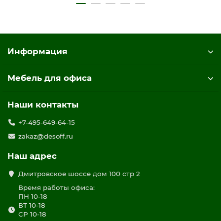
Отделение под системный блок укомплектовано одной
дверью без замка с системой открывания PushTo Open
(без ручки)
Конструкция опорной тумбы позволяет установить
Информация
двери в правом/левом положении
Стол собирается с использованием фурнитуры для
многократной сборки
Мебель для офиса
Имеет регулировочные опоры
Поставляется в разобранном виде
Наши контакты
цвет дуб гладстоун / антрацит премиум / дуб гладстоун
+7-495-649-64-15
zakaz@desoff.ru
Наш адрес
Дмитровское шоссе дом 100 стр 2
Время работы офиса:
ПН 10-18
ВТ 10-18
СР 10-18