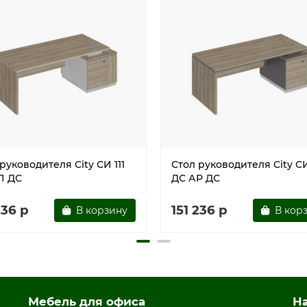
овить двери в правом/левом положении
ы для многократной сборки
дстоун
руководителя City СИ 111
Стол руководителя City СИ
П ДС
ДС АР ДС
236 р
151 236 р
В корзину
В кор
Мебель для офиса
Н