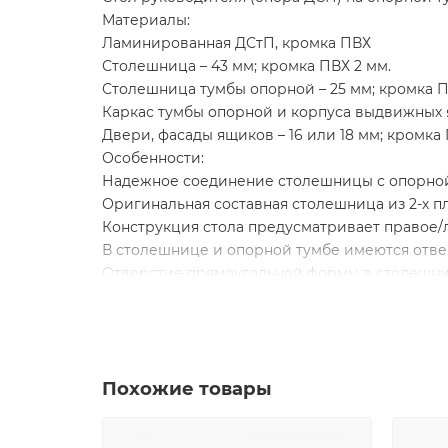
Материалы:
Ламинированная ДСтП, кромка ПВХ
Столешница – 43 мм; кромка ПВХ 2 мм.
Столешница тумбы опорной – 25 мм; кромка П
Каркас тумбы опорной и корпуса выдвижных я
Двери, фасады ящиков – 16 или 18 мм; кромка
Особенности:
Надежное соединение столешницы с опорной
Оригинальная составная столешница из 2-х п
Конструкция стола предусматривает правое
В столешнице и опорной тумбе имеются отве
Отверстие прямоугольной формы в столешниц
Опорная тумба состоит из трех отделений, о
Опорная тумба имеет 3 выдвижных ящика, у
открывания PushTo Open (без ручек)
Верхний ящик опорной тумбы запирается на 
Похожие товары
Опорная тумба укомплектована дверью без за
Конструкция опорной тумбы позволяет уста
Отделение под системный блок укомплектован