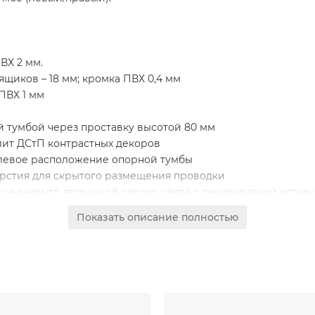
ВХ 2 мм.
щиков – 18 мм; кромка ПВХ 0,4 мм
 ПВХ 1 мм
 тумбой через проставку высотой 80 мм
лит ДСтП контрастных декоров
/левое расположение опорной тумбы
рстия для скрытого размещения проводки
е закрыто заглушкой серого цвета с декоративной встав
дно из которых укомплектовано регулируемой по высоте по
Показать описание полностью
становленных на скрытые шариковые направляющие с сист
замок
мка с системой открывания PushTo Open (без ручки) с фро
новить системный блок компьютера со скрытым размещени
о одной дверью без замка с системой открывания PushTo 