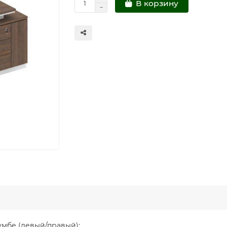
В корзину
умбе (левый/правый):