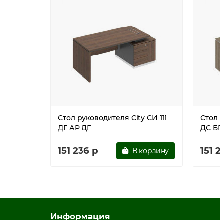
Конструкция опорной тумбы позволяет устан
Стол собирается с использованием фурнитур
Имеет регулировочные опоры
Поставляется в разобранном виде
цвет дуб гладстоун / белый премиум / дуб гла
Стол руководителя City СИ 111
Стол 
ДГ АР ДГ
ДС Б
151 236 р
151 
В корзину
Информация