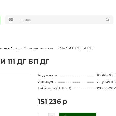
ителя City
Стол руководителя City СИ 111 ДГ БП ДГ
И 111 ДГ БП ДГ
Код товара
10014-000
Артикул
City СИ 11
Габариты (ДхШхВ)
1980×900×
151 236 р