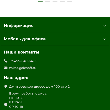
Отделение под системный блок укомплектовано одной
дверью без замка с системой открывания PushTo Open
(без ручки)
Конструкция опорной тумбы позволяет установить
Информация
двери в правом/левом положении
Стол собирается с использованием фурнитуры для
многократной сборки
Мебель для офиса
Имеет регулировочные опоры
Поставляется в разобранном виде
Наши контакты
цвет дуб гладстоун / белый премиум / белый премиум
+7-495-649-64-15
zakaz@desoff.ru
Наш адрес
Дмитровское шоссе дом 100 стр 2
Время работы офиса:
ПН 10-18
ВТ 10-18
СР 10-18