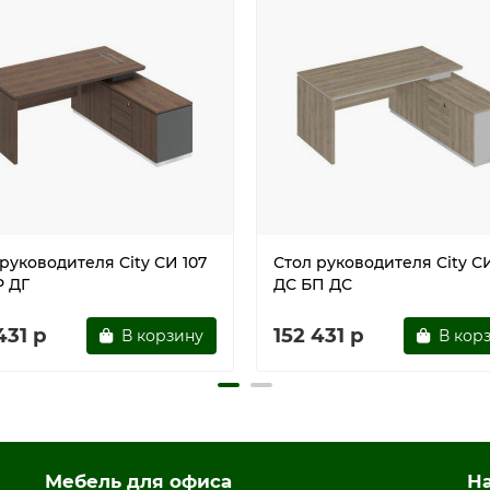
 премиум
руководителя City СИ 107
Стол руководителя City СИ
Р ДГ
ДС БП ДС
431 р
152 431 р
В корзину
В кор
Мебель для офиса
Н