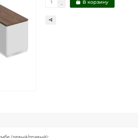
В корзину
умбе (левый/правый):