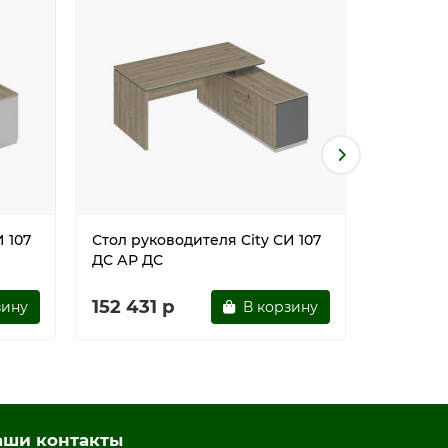
 107
Стол руководителя City СИ 107
Стол рук
ДС АР ДС
ДС БП Б
152 431 р
152 431
зину
В корзину
аши контакты