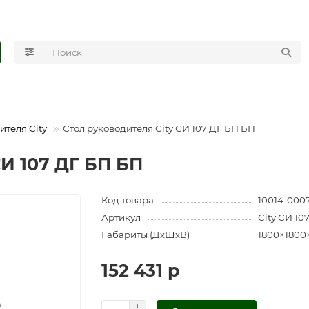
ителя City
Стол руководителя City СИ 107 ДГ БП БП
СИ 107 ДГ БП БП
Код товара
10014-000
Артикул
City СИ 10
Габариты (ДхШхВ)
1800×1800
152 431 р