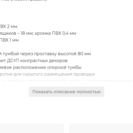
ВХ 2 мм.
щиков – 18 мм; кромка ПВХ 0,4 мм
 ПВХ 1 мм
 тумбой через проставку высотой 80 мм
лит ДСтП контрастных декоров
/левое расположение опорной тумбы
рстия для скрытого размещения проводки
е закрыто заглушкой серого цвета с декоративной встав
ва из которых укомплектованы регулируемой по высоте пол
Показать описание полностью
становленных на скрытые шариковые направляющие с сист
замок
 без замков с системой открывания PushTo Open (без руче
ы для многократной сборки