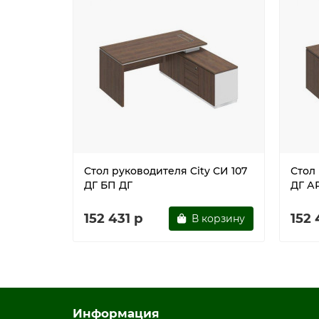
Поставляется в разобранном виде
цвет дуб гладстоун / белый премиум / белый
Стол руководителя City СИ 107
Стол 
ДГ БП ДГ
ДГ А
152 431 р
152 
В корзину
Информация