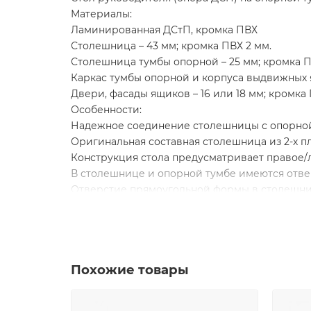
Материалы:
Ламинированная ДСтП, кромка ПВХ
Столешница – 43 мм; кромка ПВХ 2 мм.
Столешница тумбы опорной – 25 мм; кромка П
Каркас тумбы опорной и корпуса выдвижных я
Двери, фасады ящиков – 16 или 18 мм; кромка
Особенности:
Надежное соединение столешницы с опорной
Оригинальная составная столешница из 2-х п
Конструкция стола предусматривает правое
В столешнице и опорной тумбе имеются отве
Отверстие прямоугольной формы в столешниц
Опорная тумба состоит из трех отделений, д
Опорная тумба имеет 3 выдвижных ящика, у
открывания PushTo Open (без ручек)
Верхний ящик опорной тумбы запирается на 
Похожие товары
Опорная тумба укомплектована двумя дверями
Стол собирается с использованием фурнитур
Имеет регулировочные опоры