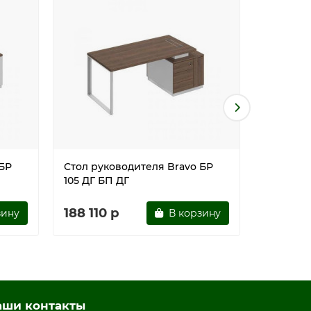
 БР
Стол руководителя Bravo БР
Стол ру
105 ДГ БП ДГ
105 ДГ А
188 110 р
188 110
зину
В корзину
аши контакты