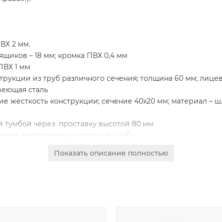
ВХ 2 мм.
щиков – 18 мм; кромка ПВХ 0,4 мм
ПВХ 1 мм
трукции из труб различного сечения; толщина 60 мм; лице
веющая сталь
е жесткость конструкции; сечение 40х20 мм; материал –
 тумбой через проставку высотой 80 мм
/левое расположение опорной тумбы
рстия для скрытого размещения проводки
Показать описание полностью
е закрыто заглушкой серого цвет а с декоративной встав
дно из которых укомплектовано регулируемой по высоте по
становленных на скрытые шариковые направляющие с сист
замок
без замка с системой открывания Push to Open с фронталь