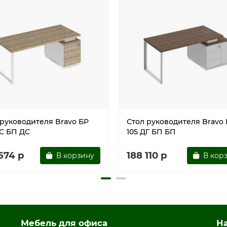
овить дверь в правом/левом положении
м экраном БР 1421
мощи винтов
ы для многократной сборки
 / белый премиум
 руководителя Bravo БР
Стол руководителя Bravo
ДС БП ДС
105 ДГ БП БП
674 р
188 110 р
В корзину
В кор
Мебель для офиса
Н