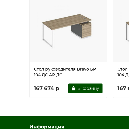
Конструкция опорной тумбы позволяет устан
Изделие может быть укомплектовано защитны
Защитный экран в комплект стола не входит
Соединение деталей металлокаркаса при по
Стол собирается с использованием фурнитур
Имеет регулировочные опоры
Поставляется в разобранном виде
цвет дуб гладстоун светлый / белый премиум
Стол руководителя Bravo БР
Стол
104 ДС АР ДС
104 
167 674 р
167 
В корзину
Информация