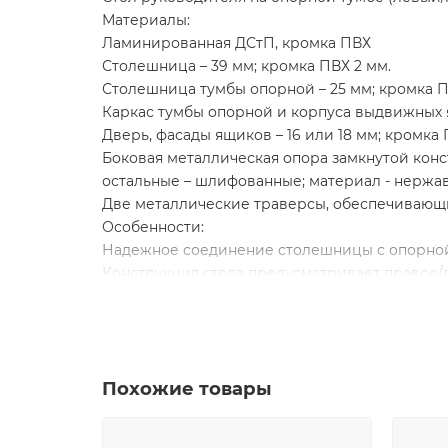
Материалы:
Ламинированная ДСтП, кромка ПВХ
Столешница – 39 мм; кромка ПВХ 2 мм.
Столешница тумбы опорной – 25 мм; кромка П
Каркас тумбы опорной и корпуса выдвижных я
Дверь, фасады ящиков – 16 или 18 мм; кромка 
Боковая металлическая опора замкнутой конс
остальные – шлифованные; материал - нержа
Две металлические траверсы, обеспечивающи
Особенности:
Надежное соединение столешницы с опорной
Конструкция стола предусматривает правое
В столешнице и опорной тумбе имеются отве
Отверстие прямоугольной формы в столешниц
Опорная тумба состоит из двух отделений, о
Опорная тумба имеет 3 выдвижных ящика, у
Похожие товары
открывания Push to Open (без ручек)
Верхний ящик опорной тумбы запирается на 
Опорная тумба укомплектована одной дверью 