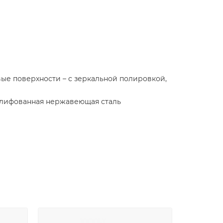
вые поверхности – с зеркальной полировкой,
 шлифованная нержавеющая сталь
кой в цвет столешницы
лкой
емой встроенного демпфирования и системой
ной стороны стола (без ручки)