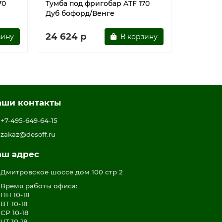
70
Тумба под фригобар ATF 170
Стеллаж
Дуб бофорд/Венге
24 624 р
17 701 
зину
В корзину
аши контакты
+7-495-649-64-15
zakaz@desoff.ru
аш адрес
Дмитровское шоссе дом 100 стр 2
Время работы офиса:
ПН 10-18
ВТ 10-18
СР 10-18
ЧТ 10-18