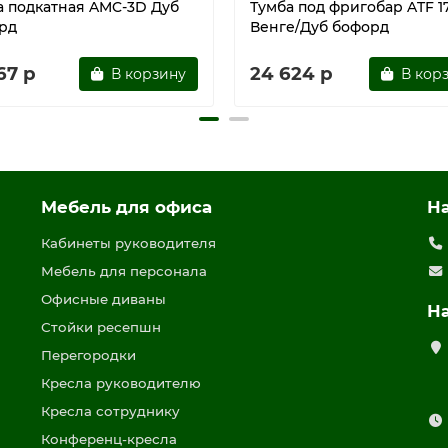
а подкатная AMC-3D Дуб
Тумба под фригобар ATF 1
рд
Венге/Дуб бофорд
67 р
24 624 р
В корзину
В кор
Мебель для офиса
Н
Кабинеты руководителя
Мебель для персонала
Офисные диваны
Н
Стойки ресепшн
Перегородки
Кресла руководителю
Кресла сотруднику
Конференц-кресла