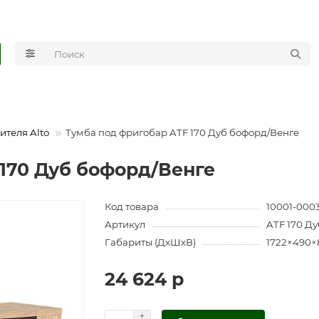
ителя Alto
Тумба под фригобар ATF 170 Дуб бофорд/Венге
 170 Дуб бофорд/Венге
Код товара
10001-000
Артикул
ATF 170 Д
Габариты (ДхШхВ)
1722×490×
24 624 р