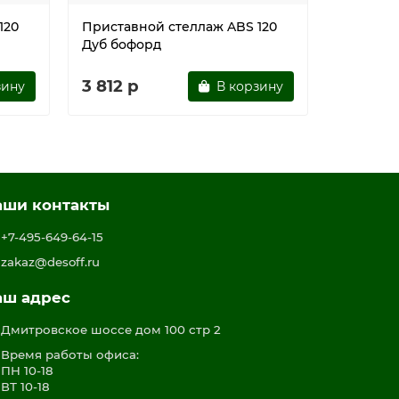
120
Приставной стеллаж ABS 120
Пристав
Дуб бофорд
Венге
3 812 р
6 676 
зину
В корзину
аши контакты
+7-495-649-64-15
zakaz@desoff.ru
аш адрес
Дмитровское шоссе дом 100 стр 2
Время работы офиса:
ПН 10-18
ВТ 10-18