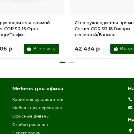
 руководителя прямой
Стол руководителя прям
er COR.SR-16 Орех
Corner COR.SR-18 Гикори
нцо/Графит
песочный/Ваниль
706 р
42 434 р
В корзину
В кор
Мебель для офиса
Н
Кабинеты руководителя
Мебель для персонала
Офисные диваны
Н
Стойки ресепшн
Перегородки