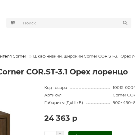
ителя Corner
Шкаф низкий, широкий Corner COR.ST-3.1 Орех 
orner COR.ST-3.1 Орех лоренцо
Код товара
10015-000
Артикул
Corner COR
Габариты (ДхШхВ)
900×450×
24 363 р