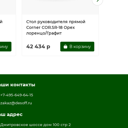
ой
Стол руководителя прямой
Стол ру
Corner COR.SR-18 Орех
Corner C
лоренцо/Графит
песочны
42 434 р
45 180
зину
В корзину
аши контакты
+7-495-649-64-15
zakaz@desoff.ru
аш адрес
Дмитровское шоссе дом 100 стр 2