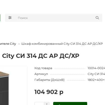
ителя City
Шкаф комбинированный City СИ 314 ДС АР ДС/ХР
ity СИ 314 ДС АР ДС/ХР
Код товара
10014-002
Артикул
City СИ 31
Габариты (ДхШхВ)
1802×400
104 902 р