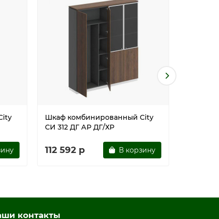
ity
Шкаф комбинированный City
Шкаф ко
СИ 312 ДГ АР ДГ/ХР
СИ 312 Д
112 592 р
112 592
зину
В корзину
аши контакты