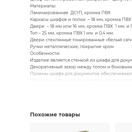
Материалы:
Ламинированная ДСтП, кромка ПВХ
Каркасы шкафов и полки – 18 мм, кромка ПВХ 
Двери – 18 мм или 16 мм, кромка ПВХ 1 мм. и 0
Топ – 25 мм, кромка ПВХ 1 мм. и 0,4 мм.
Двери стеклянные тонированные «белый сати
Ручки металлические, покрытие хром
Особенности:
Изделие является стенкой из шкафа для доку
Декоративный зазор между топом и боковым
Проемы шкафа для документов обеспечивают
Один из шкафов для документов укомплектов
Изделие укомплектовано четырьмя дверями из
Задние стенки установлены в пазы корпуса ш
Изделие собирается на эксцентриковой стяж
Имеет регулировочные опоры
Похожие товары
Изделие поставляется в разобранном виде
цвет дуб гладстоун светлый / антрацит преми