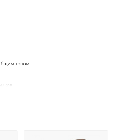
 общим топом
амков
з ручек)