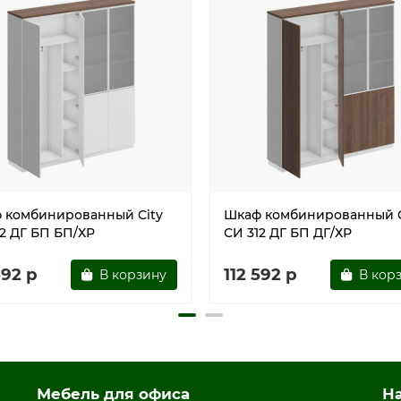
 комбинированный City
Шкаф комбинированный C
12 ДГ БП БП/ХР
СИ 312 ДГ БП ДГ/ХР
592 р
112 592 р
В корзину
В кор
Мебель для офиса
Н