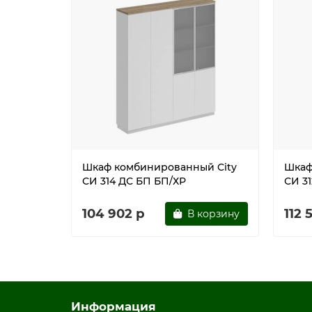
Шкаф комбинированный City
Шкаф
СИ 314 ДС БП БП/ХР
СИ 3
104 902 р
112 
В корзину
Информация