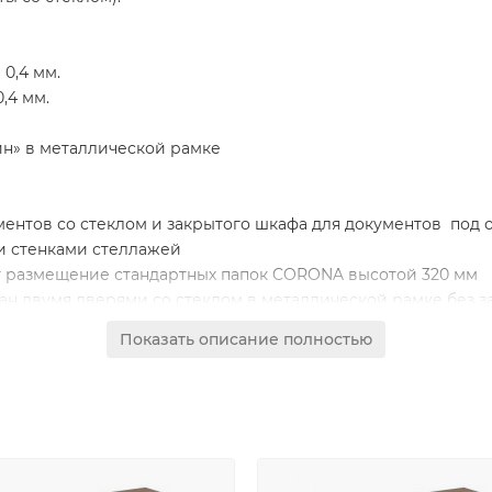
0,4 мм.
,4 мм.
н» в металлической рамке
ментов со стеклом и закрытого шкафа для документов под
и стенками стеллажей
 размещение стандартных папок CORONA высотой 320 мм
ан двумя дверями со стеклом в металлической рамке без з
 ЛДСтП без замка с системой открывания Push To Open (бе
Показать описание полностью
кафов
ке
ум / дуб гладстоун светлый