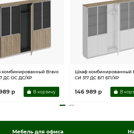
гладстоун
 комбинированный Bravo
Шкаф комбинированный 
17 ДС ОС ДС/ХР
СИ 317 ДС БП БП/ХР
 989 р
146 989 р
В корзину
В кор
Мебель для офиса
Н