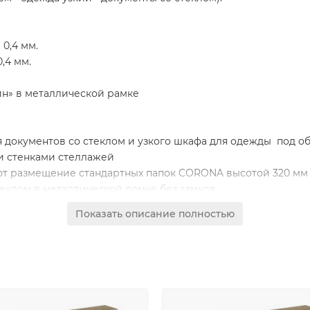
0,4 мм.
,4 мм.
н» в металлической рамке
я документов со стеклом и узкого шкафа для одежды под 
и стенками стеллажей
т размещение стандартных папок CORONA высотой 320 мм
еклом в металлической рамке без замков
ной по высоте полкой под головные уборы и выдвижной ш
Показать описание полностью
тановить дверь в левом/правом положении
СтП без замка с системой открывания Push To Open (без р
кафов
ке