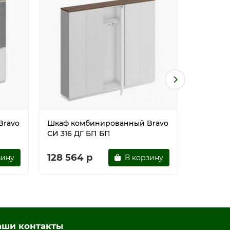
Bravo
Шкаф комбинированный Bravo
Шкаф ко
СИ 316 ДГ БП БП
СИ 316 Д
128 564 р
128 56
зину
В корзину
аши контакты