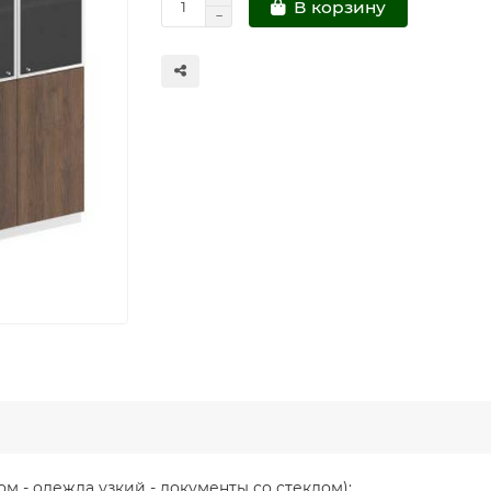
В корзину
 - одежда узкий - документы со стеклом):