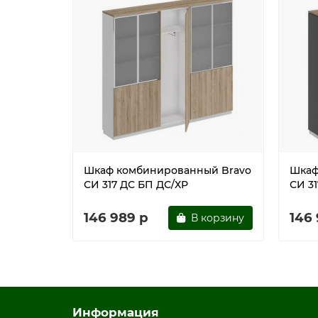
цвет дуб гладстоун / антрацит премиум / дуб 
Шкаф комбинированный Bravo
Шкаф
СИ 317 ДС БП ДС/ХР
СИ 3
146 989 р
146
В корзину
Информация