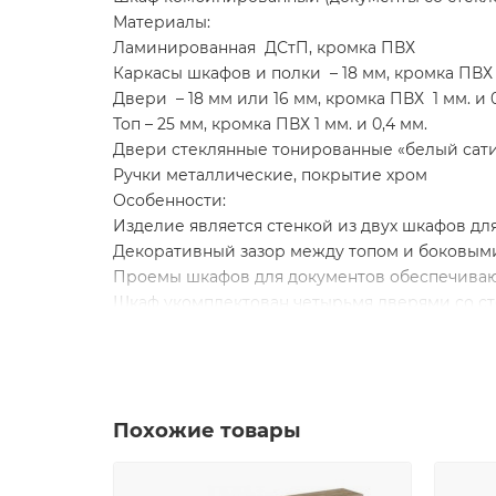
Материалы:
Ламинированная ДСтП, кромка ПВХ
Каркасы шкафов и полки – 18 мм, кромка ПВХ 
Двери – 18 мм или 16 мм, кромка ПВХ 1 мм. и 0
Топ – 25 мм, кромка ПВХ 1 мм. и 0,4 мм.
Двери стеклянные тонированные «белый сати
Ручки металлические, покрытие хром
Особенности:
Изделие является стенкой из двух шкафов дл
Декоративный зазор между топом и боковым
Проемы шкафов для документов обеспечиваю
Шкаф укомплектован четырьмя дверями со ст
Шкаф для одежды укомплектован фиксирован
Конструктив шкафа для одежды позволяет ус
Изделие укомплектовано пятью дверями из ЛД
Задние стенки установлены в пазы корпуса ш
Похожие товары
Изделие собирается на эксцентриковой стяж
Имеет регулировочные опоры
Изделие поставляется в разобранном виде