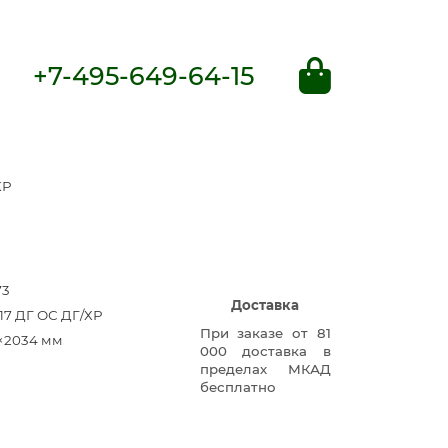
+7-495-649-64-15
ХР
73
Доставка
17 ДГ ОС ДГ/ХР
При заказе от 81
×2034 мм
000 доставка в
пределах МКАД
бесплатно