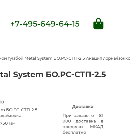
+7-495-649-64-15
ной тумбой Metal System БО.РС-СТП-2.5 Акация лорка/мокко
tal System БО.РС-СТП-2.5
90
Доставка
tem БО.РС-СТП-2.5
рка/мокко
При заказе от 81
000 доставка в
×750 мм
пределах МКАД
бесплатно