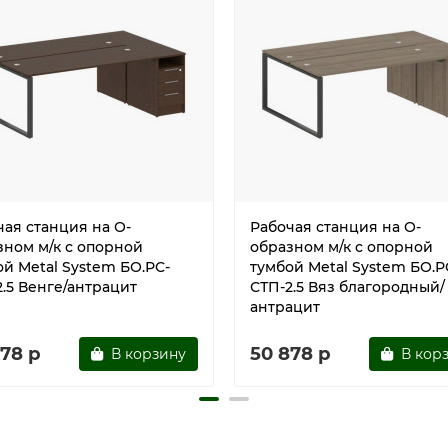
чая станция на О-
Рабочая станция на О-
зном м/к с опорной
образном м/к с опорной
ой Metal System БО.РС-
тумбой Metal System БО.Р
2.5 Венге/антрацит
СТП-2.5 Вяз благородный/
антрацит
878 р
50 878 р
В корзину
В кор