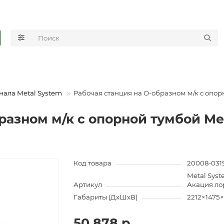
нала Metal System
Рабочая станция на О-образном м/к с опор
разном м/к с опорной тумбой Me
Код товара
20008-031
Metal Sys
Артикул
Акация ло
Габариты (ДхШхВ)
2212×1475
50 878 р