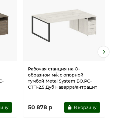
Рабочая станция на О-
Рабочая 
образном м/к с опорной
образно
С-
тумбой Metal System БО.РС-
тумбой M
СТП-2.5 Дуб Наварра/антрацит
СТП-2.5 
50 878 р
50 878
зину
В корзину