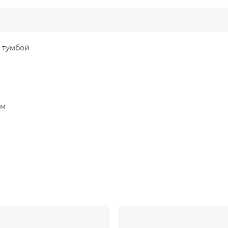
й тумбой
мм