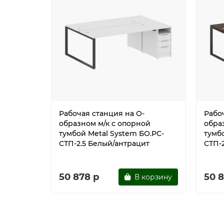
Рабочая станция на О-
Рабо
образном м/к с опорной
обра
тумбой Metal System БО.РС-
тумб
СТП-2.5 Белый/антрацит
СТП-
50 878 р
50 
В корзину