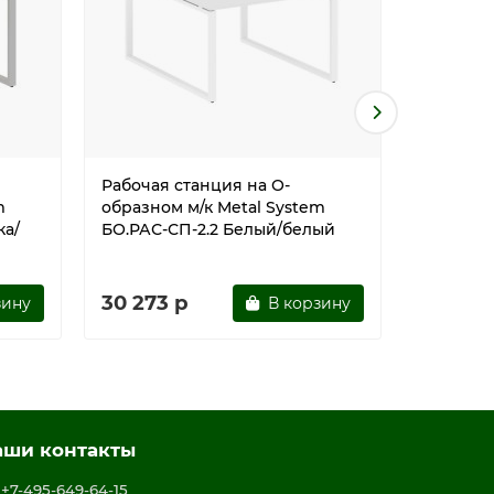
Рабочая станция на О-
Рабочая 
m
образном м/к Metal System
образном
ка/
БО.РАС-СП-2.2 Белый/белый
БО.РАС-
30 273 р
30 273
зину
В корзину
аши контакты
+7-495-649-64-15