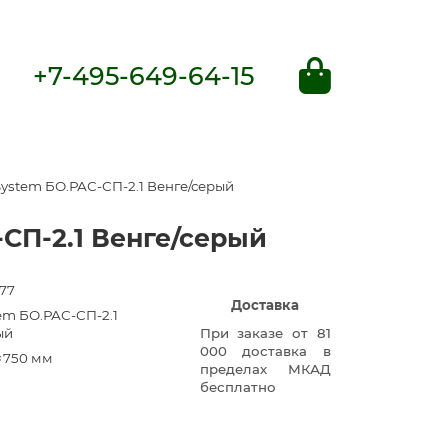
+7-495-649-64-15
System БО.РАС-СП-2.1 Венге/серый
-СП-2.1 Венге/серый
77
Доставка
em БО.РАС-СП-2.1
ый
При заказе от 81
000 доставка в
×750 мм
пределах МКАД
бесплатно