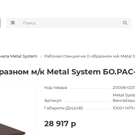
нала Metal System
Рабочая станция на О-образном м/к Metal 
разном м/к Metal System БО.РАС
Код товара
20008-025
Metal Syst
Артикул
Венге/сер
Габариты (ДхШхВ)
1000×1475
28 917 р