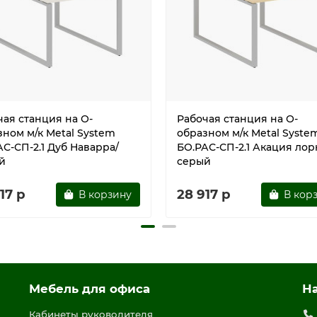
чая станция на О-
Рабочая станция на О-
зном м/к Metal System
образном м/к Metal Syste
С-СП-2.1 Дуб Наварра/
БО.РАС-СП-2.1 Акация лор
й
серый
17 р
28 917 р
В корзину
В кор
Мебель для офиса
Н
Кабинеты руководителя