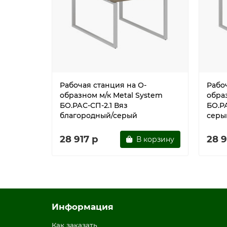
Рабочая станция на О-
Рабо
образном м/к Metal System
обра
БО.РАС-СП-2.1 Вяз
БО.РА
благородный/серый
серы
28 917 р
28 9
В корзину
Информация
Как заказать