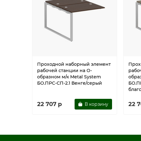
Проходной наборный элемент
Прох
рабочей станции на О-
рабо
образном м/к Metal System
обра
БО.ПРС-СП-2.1 Венге/серый
БО.ПР
благ
22 707 р
22 7
В корзину