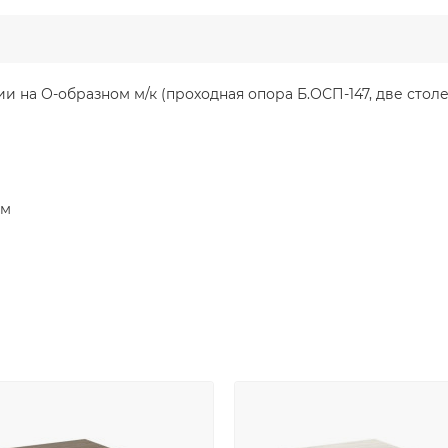
 на О-образном м/к (проходная опора Б.ОСП-147, две стол
мм