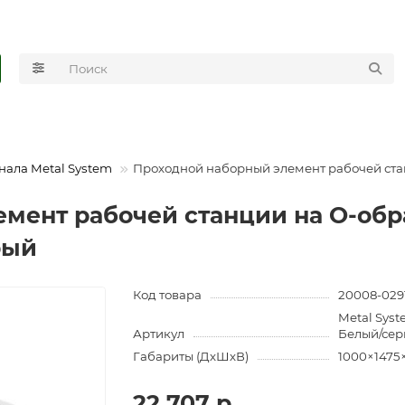
нала Metal System
Проходной наборный элемент рабочей стан
мент рабочей станции на О-обра
рый
Код товара
20008-029
Metal Sys
Артикул
Белый/се
Габариты (ДхШхВ)
1000×1475
22 707 р