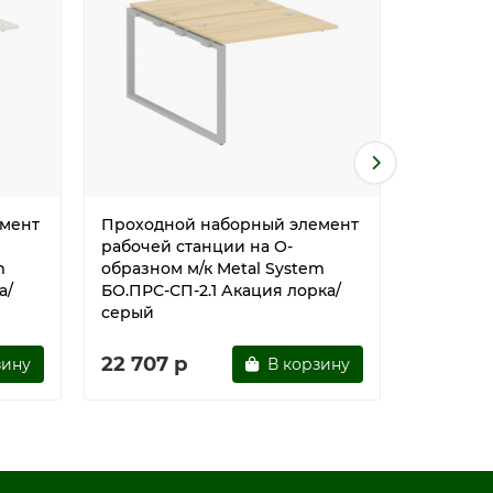
мент
Проходной наборный элемент
Проходн
рабочей станции на О-
рабочей
m
образном м/к Metal System
образном
а/
БО.ПРС-СП-2.1 Акация лорка/
БО.ПРС-
серый
22 707 р
24 064
зину
В корзину