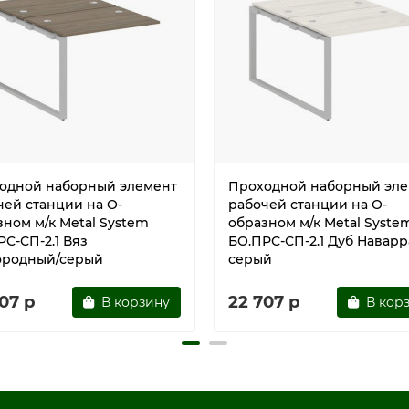
одной наборный элемент
Проходной наборный эле
чей станции на О-
рабочей станции на О-
зном м/к Metal System
образном м/к Metal Syste
С-СП-2.1 Вяз
БО.ПРС-СП-2.1 Дуб Наварр
ородный/серый
серый
07 р
22 707 р
В корзину
В кор