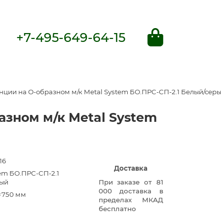
+7-495-649-64-15
ции на О-образном м/к Metal System БО.ПРС-СП-2.1 Белый/сер
зном м/к Metal System
16
Доставка
tem БО.ПРС-СП-2.1
рый
При заказе от 81
000 доставка в
×750 мм
пределах МКАД
бесплатно