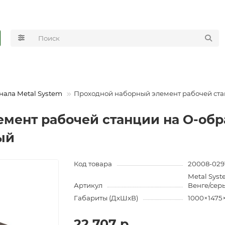
нала Metal System
Проходной наборный элемент рабочей стан
мент рабочей станции на О-обра
ый
Код товара
20008-029
Metal Sys
Артикул
Венге/сер
Габариты (ДхШхВ)
1000×1475
22 707 р