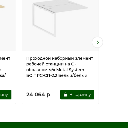
мент
Проходной наборный элемент
Проходн
рабочей станции на О-
рабочей
m
образном м/к Metal System
образном
ка/
БО.ПРС-СП-2.2 Белый/белый
БО.ПРС-
24 064 р
24 064
зину
В корзину