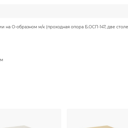
 на О-образном м/к (проходная опора Б.ОСП-147, две стол
мм