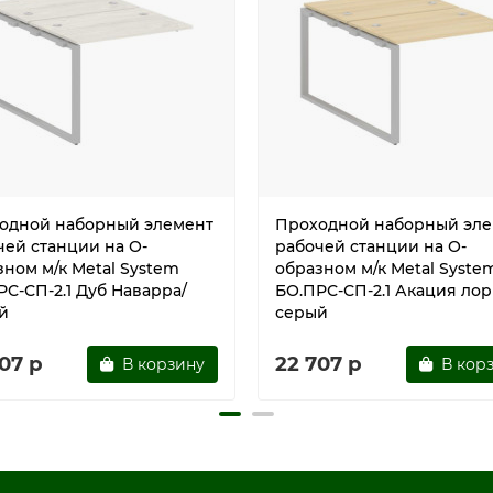
одной наборный элемент
Проходной наборный эле
чей станции на О-
рабочей станции на О-
зном м/к Metal System
образном м/к Metal Syste
РС-СП-2.1 Дуб Наварра/
БО.ПРС-СП-2.1 Акация лор
й
серый
07 р
22 707 р
В корзину
В кор