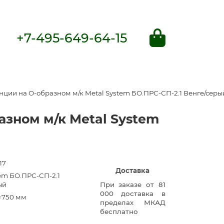
+7-495-649-64-15
ции на О-образном м/к Metal System БО.ПРС-СП-2.1 Венге/серы
зном м/к Metal System
17
Доставка
tem БО.ПРС-СП-2.1
ый
При заказе от 81
000 доставка в
×750 мм
пределах МКАД
бесплатно