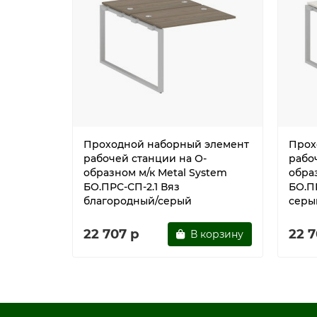
Проходной наборный элемент
Прох
рабочей станции на О-
рабо
образном м/к Metal System
обра
БО.ПРС-СП-2.1 Вяз
БО.П
благородный/серый
серы
22 707 р
22 7
В корзину