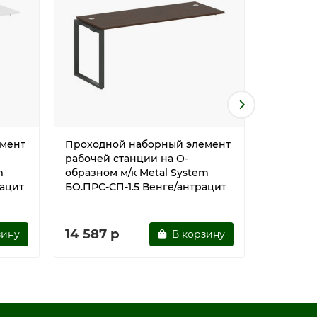
мент
Проходной наборный элемент
Проходн
рабочей станции на О-
рабочей
m
образном м/к Metal System
образном
рацит
БО.ПРС-СП-1.5 Венге/антрацит
БО.ПРС-С
благоро
14 587 р
14 587
зину
В корзину