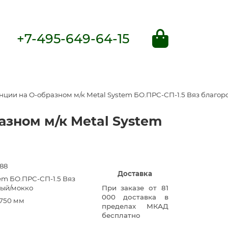
+7-495-649-64-15
ции на О-образном м/к Metal System БО.ПРС-СП-1.5 Вяз благо
зном м/к Metal System
88
Доставка
em БО.ПРС-СП-1.5 Вяз
ый/мокко
При заказе от 81
000 доставка в
750 мм
пределах МКАД
бесплатно