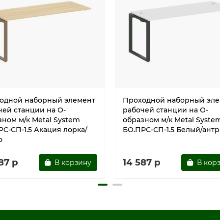
одной наборный элемент
Проходной наборный эле
чей станции на О-
рабочей станции на О-
зном м/к Metal System
образном м/к Metal Syste
РС-СП-1.5 Акация лорка/
БО.ПРС-СП-1.5 Белый/ант
о
87 р
14 587 р
В корзину
В кор