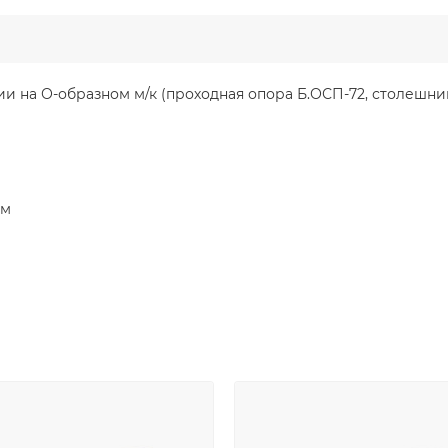
 на О-образном м/к (проходная опора Б.ОСП-72, столешниц
мм