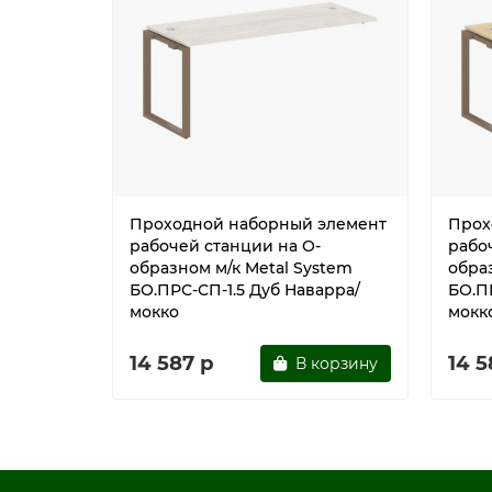
Проходной наборный элемент
Прох
рабочей станции на О-
рабо
образном м/к Metal System
обра
БО.ПРС-СП-1.5 Дуб Наварра/
БО.П
мокко
мокк
14 587 р
14 5
В корзину