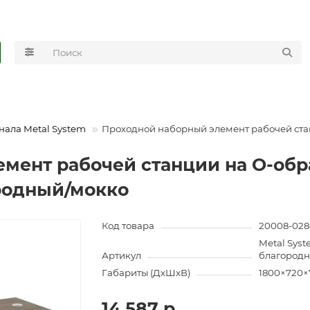
нала Metal System
Проходной наборный элемент рабочей стан
мент рабочей станции на О-обра
ородный/мокко
Код товара
20008-028
Metal Syst
Артикул
благородн
Габариты (ДхШхВ)
1800×720×
14 587 р