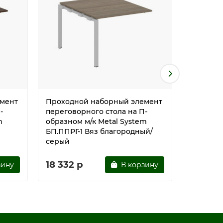
мент
Проходной наборный элемент
Проходн
-
переговорного стола на П-
перегово
m
образном м/к Metal System
образном
БП.ППРГ-1 Вяз благородный/
БП.ППРГ
серый
18 332 р
18 332 
зину
В корзину