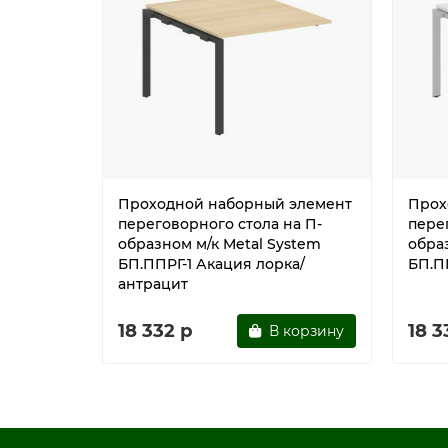
Проходной наборный элемент
Прох
переговорного стола на П-
пере
образном м/к Metal System
обра
БП.ППРГ-1 Акация лорка/
БП.П
антрацит
18 332 р
18 3
В корзину