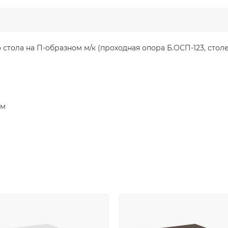
тола на П-образном м/к (проходная опора Б.ОСП-123, стол
мм