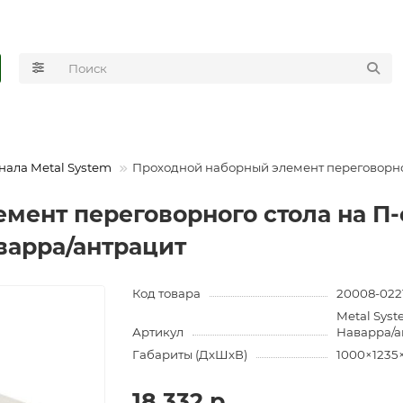
нала Metal System
Проходной наборный элемент переговорног
мент переговорного стола на П-
варра/антрацит
Код товара
20008-022
Metal Sys
Артикул
Наварра/а
Габариты (ДхШхВ)
1000×1235
18 332 р