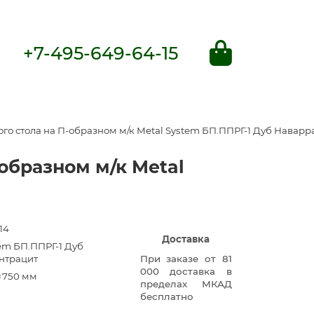
+7-495-649-64-15
о стола на П-образном м/к Metal System БП.ППРГ-1 Дуб Наварр
образном м/к Metal
14
Доставка
tem БП.ППРГ-1 Дуб
нтрацит
При заказе от 81
000 доставка в
×750 мм
пределах МКАД
бесплатно