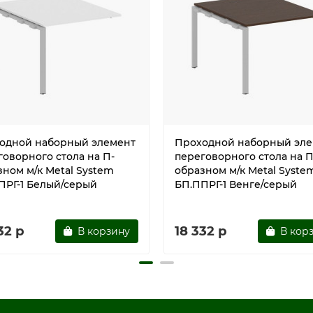
одной наборный элемент
Проходной наборный эле
говорного стола на П-
переговорного стола на П
зном м/к Metal System
образном м/к Metal Syste
ПРГ-1 Белый/серый
БП.ППРГ-1 Венге/серый
32 р
18 332 р
В корзину
В кор