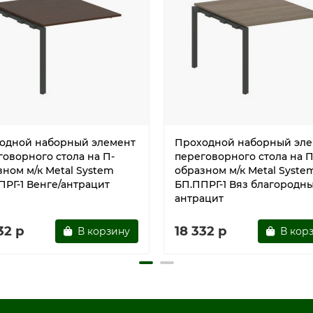
одной наборный элемент
Проходной наборный эле
говорного стола на П-
переговорного стола на П
зном м/к Metal System
образном м/к Metal Syste
ПРГ-1 Венге/антрацит
БП.ППРГ-1 Вяз благородн
антрацит
32 р
18 332 р
В корзину
В кор