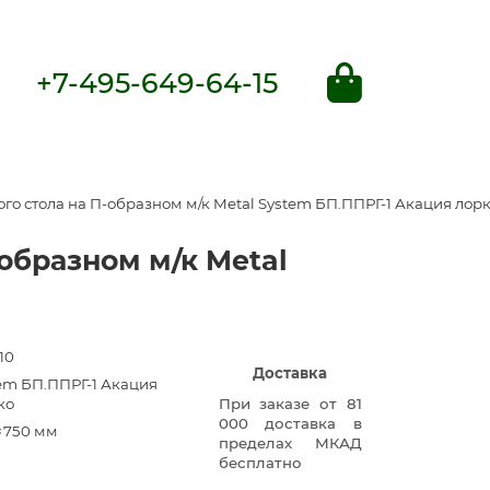
+7-495-649-64-15
о стола на П-образном м/к Metal System БП.ППРГ-1 Акация лор
образном м/к Metal
10
Доставка
tem БП.ППРГ-1 Акация
ко
При заказе от 81
000 доставка в
×750 мм
пределах МКАД
бесплатно