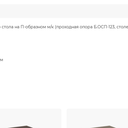
тола на П-образном м/к (проходная опора Б.ОСП-123, стол
мм