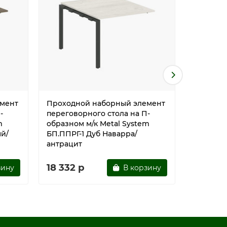
мент
Проходной наборный элемент
Проходн
-
переговорного стола на П-
перегово
m
образном м/к Metal System
образном
ый/
БП.ППРГ-1 Дуб Наварра/
БП.ППРГ-
антрацит
антраци
18 332 р
18 332 
зину
В корзину