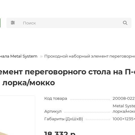
нала Metal System
Проходной наборный элемент переговорног
мент переговорного стола на П-
я лорка/мокко
Код товара
20008-022
Metal Sys
Артикул
лорка/мок
Габариты (ДхШхВ)
1000×1235
18 332 р