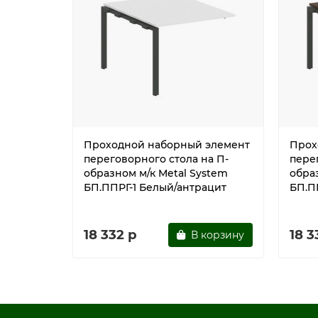
Проходной наборный элемент
Прох
переговорного стола на П-
пере
образном м/к Metal System
обра
БП.ППРГ-1 Белый/антрацит
БП.П
18 332 р
18 3
В корзину