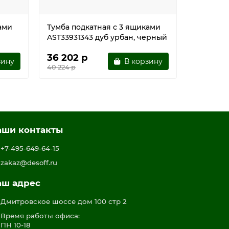
ами
Тумба подкатная с 3 ящиками
Тумба по
AST33931343 дуб урбан, черный
AST3393
36 202 р
28 488
зину
В корзину
40 224 р
31 653 р
аши контакты
+7-495-649-64-15
zakaz@desoff.ru
аш адрес
Дмитровское шоссе дом 100 стр 2
Время работы офиса:
ПН 10-18