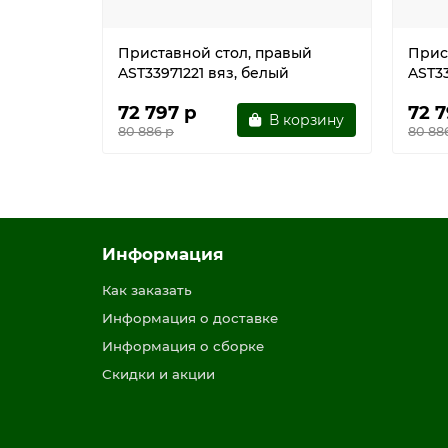
Приставной стол, правый
Прис
AST33971221 вяз, белый
AST3
72 797 р
72 7
В корзину
80 886 р
80 88
Информация
Как заказать
Информация о доставке
Информация о сборке
Скидки и акции