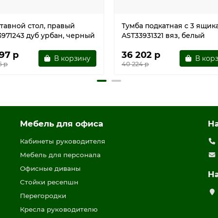
тавной стол, правый
Тумба подкатная с 3 ящик
3971243 дуб урбан, черный
AST33931321 вяз, белый
97 р
36 202 р
В корзину
В кор
6 р
40 224 р
Мебель для офиса
Н
Кабинеты руководителя
Мебель для персонала
Офисные диваны
Н
Стойки ресепшн
Перегородки
Кресла руководителю