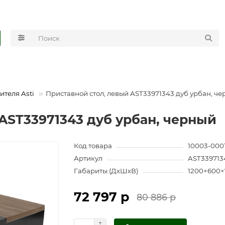
ителя Asti
Приставной стол, левый AST33971343 дуб урбан, ч
AST33971343 дуб урбан, черный
Код товара
10003-000
Артикул
AST339713
Габариты (ДхШхВ)
1200×600×
72 797 р
80 886 р