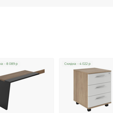
а: - 8 089 р
Cкидка: - 4 022 р