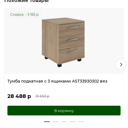
Похожие товары
Cкидка: - 3 165 р
Тумба подкатная с 3 ящиками AST33930302 вяз
28 488 р
31 653 р
В корзину