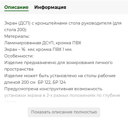
Описание
Информация
Экран (ДСП) с кронштейнами стола руководителя (для
стола 200):
Материалы:
Ламинированная ДСтП, кромка ПВХ
Экран – 16 мм; кромка ПВХ 1 мм.
Особенности:
Изделие предназначено для зонирования личного
пространства
Изделие может быть установлено на столы рабочие
длиной 200 см БР 122, БР 124
Предусмотрена конструктивная возможность
установки экрана в 2-х разных положениях по глубине
стола
В комплект экрана входят кронштейны крепления
Показать описание полностью
Поставляется в разобранном виде
цвет дуб гладстоун светлый