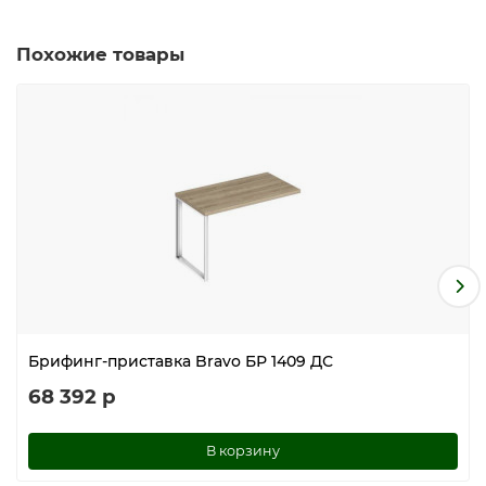
Брифинг-приставка собирается с использованием
винтов
Похожие товары
Имеет регулировочные опоры
Поставляется в разобранном виде
цвет дуб гладстоун
Брифинг-приставка Bravo БР 1409 ДС
68 392 р
В корзину