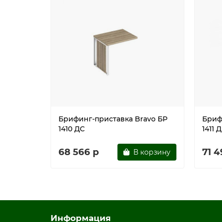
Брифинг-приставка Bravo БР
Бриф
1410 ДС
1411 
68 566 р
71 4
В корзину
Информация