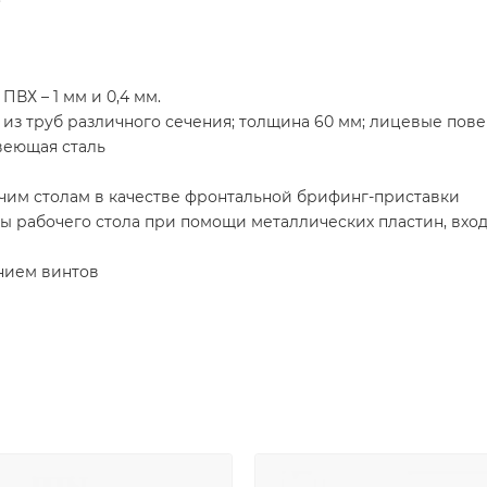
ПВХ – 1 мм и 0,4 мм.
из труб различного сечения; толщина 60 мм; лицевые пове
веющая сталь
очим столам в качестве фронтальной брифинг-приставки
ы рабочего стола при помощи металлических пластин, вхо
нием винтов