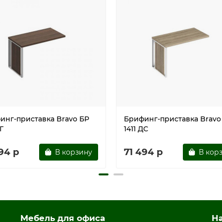
инг-приставка Bravo БР
Брифинг-приставка Bravo
ДГ
1411 ДС
94 р
71 494 р
В корзину
В кор
Мебель для офиса
Н