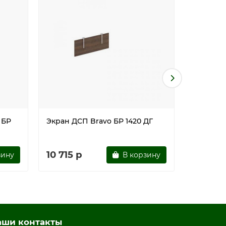
 БР
Экран ДСП Bravo БР 1420 ДГ
Экран ДС
10 715 р
10 715 
зину
В корзину
аши контакты