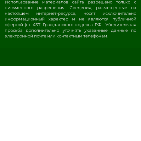
Использование материалов сайта разрешено только с
письменного разрешения. Сведения, размещенные на
настоящем интернет-ресурсе, носят исключительно
информационный характер и не являются публичной
офертой (ст. 437 Гражданского кодекса РФ). Убедительная
просьба дополнительно уточнять указанные данные по
электронной почте или контактным телефонам.