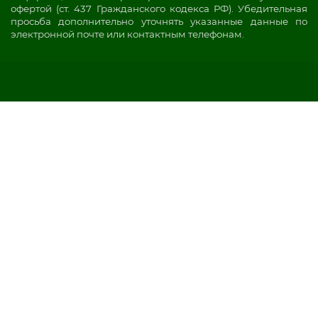
офертой (ст. 437 Гражданского кодекса РФ). Убедительная
просьба дополнительно уточнять указанные данные по
электронной почте или контактным телефонам.