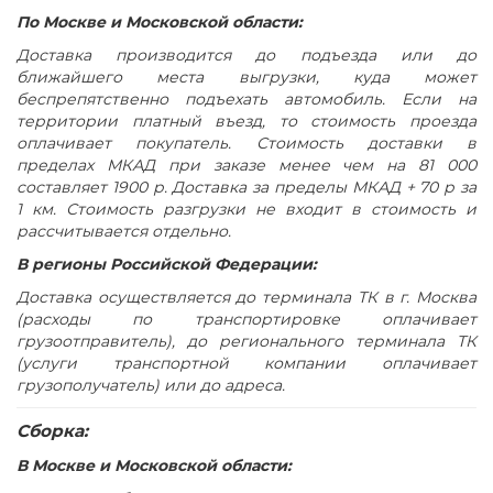
Стол собирается с использованием фурнитуры для
По Москве и Московской области:
многократной сборки
Доставка производится до подъезда или до
Имеет регулировочные опоры
ближайшего места выгрузки, куда может
Поставляется в разобранном виде
беспрепятственно подъехать автомобиль. Если на
цвет дуб гладстоун светлый / антрацит премиум / дуб
территории платный въезд, то стоимость проезда
оплачивает покупатель. Стоимость доставки в
гладстоун светлый
пределах МКАД при заказе менее чем на 81 000
составляет 1900 р. Доставка за пределы МКАД + 70 р за
1 км. Стоимость разгрузки не входит в стоимость и
рассчитывается отдельно.
В регионы Российской Федерации:
Доставка осуществляется до терминала ТК в г. Москва
(расходы по транспортировке оплачивает
грузоотправитель), до регионального терминала ТК
(услуги транспортной компании оплачивает
грузополучатель) или до адреса.
Сборка:
В Москве и Московской области: