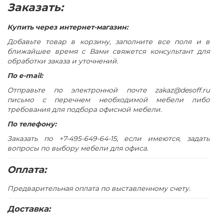
Конструкция стола предусматривает правое/левое
Заказать:
расположение опорной тумбы
В столешнице и опорной тумбе имеются отверстия для
Купить через интернет-магазин:
скрытого размещения проводки
Добавьте товар в корзину, заполните все поля и в
Отверстие прямоугольной формы в столешнице
ближайшее время с Вами свяжется консультант для
закрыто заглушкой серого цвета с декоративной
обработки заказа и уточнений.
вставкой в цвет столешницы
По e-mail:
Опорная тумба состоит из двух отделений, одно из
Отправьте по электронной почте zakaz@desoff.ru
которых укомплектовано регулируемой по высоте
письмо с перечнем необходимой мебели либо
полкой
требования для подбора офисной мебели.
Опорная тумба имеет 3 выдвижных ящика,
По телефону:
установленных на скрытые шариковые направляющие
с системой встроенного демпфирования и системой
Заказать по +7-495-649-64-15, если имеются, задать
открывания Push To Open (без ручек)
вопросы по выбору мебели для офиса.
Верхний ящик опорной тумбы запирается на замок
Оплата:
Опорная тумба укомплектована одной дверью без
замка с системой открывания Push To Open (без
Предварительная оплата по выставленному счету.
ручки)с фронтальной стороны стола
Конструкция опорной тумбы позволяет установить
Доставка:
дверь в правом/левом положении