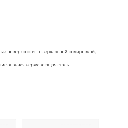
вые поверхности – с зеркальной полировкой,
шлифованная нержавеющая сталь
кой в цвет столешницы
кой
емой встроенного демпфирования и системой