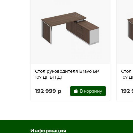
Опорная тумба укомплектована двумя дверями
Изделие может быть укомплектовано защитны
Защитный экран в комплект стола не входит
Соединение деталей металлокаркаса при по
Стол собирается с использованием фурнитур
Имеет регулировочные опоры
Поставляется в разобранном виде
цвет дуб гладстоун / белый премиум / белый
Стол руководителя Bravo БР
Стол
107 ДГ БП ДГ
107 Д
192 999 р
192 
В корзину
Информация