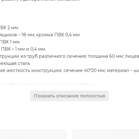
ВХ 2 мм.
щиков – 18 мм; кромка ПВХ 0,4 мм
 ПВХ 1 мм
ПВХ – 1 мм и 0,4 мм.
трукции из труб различного сечения; толщина 60 мм; лице
веющая сталь
е жесткость конструкции; сечение 40*20 мм; материал – 
 тумбой через проставку высотой 80 мм
/левое расположение опорной тумбы
Показать описание полностью
рстия для скрытого размещения проводки
е закрыто заглушкой серого цвет а с декоративной встав
ва из которых укомплектованы регулируемой по высоте пол
становленных на скрытые шариковые направляющие с сист
замок