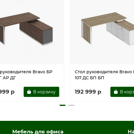
 без замков с системой открывания Push to Open (без руче
м экраном БР 1420
мощи винтов
ы для многократной сборки
 премиум
 руководителя Bravo БР
Стол руководителя Bravo
Г АР ДГ
107 ДС БП БП
999 р
192 999 р
В корзину
В кор
Мебель для офиса
Н