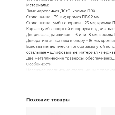
Материалы:
Ламинированная ДСтП, кромка ПВХ
Столешница – 39 мм; кромка ПВХ 2 мм.
Столешница тумбы опорной – 25 мм; кромка П
Каркас тумбы опорной и корпуса выдвижных я
Двери, фасады ящиков – 16 или 18 мм; кромка
Декоративная вставка в опору – 16 мм, кромка 
Боковая металлическая опора замкнутой конс
остальные – шлифованные; материал - нержа
Две металлические траверсы, обеспечивающи
Особенности:
Надежное соединение столешницы с опорной
Конструкция стола предусматривает правое
В столешнице и опорной тумбе имеются отве
Отверстие прямоугольной формы в столешниц
Опорная тумба состоит из трех отделений, д
Похожие товары
Опорная тумба имеет 3 выдвижных ящика, у
открывания Push to Open (без ручек)
Верхний ящик опорной тумбы запирается на 