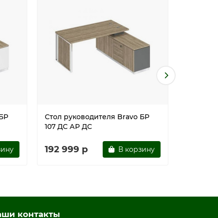
к)
 БР
Стол руководителя Bravo БР
Стол ру
107 ДС АР ДС
107 СГ Б
192 999 р
192 99
зину
В корзину
аши контакты