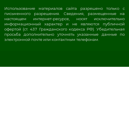
Использование материалов сайта разрешено только с
письменного разрешения. Сведения, размещенные на
настоящем интернет-ресурсе, носят исключительно
информационный характер и не являются публичной
офертой (ст. 437 Гражданского кодекса РФ). Убедительная
просьба дополнительно уточнять указанные данные по
электронной почте или контактным телефонам.