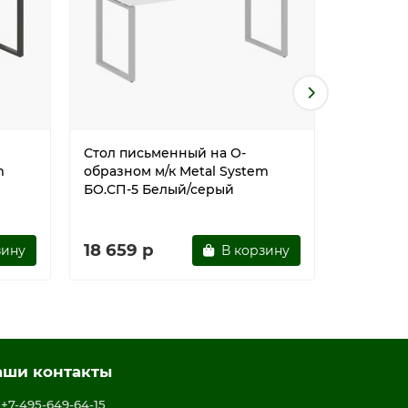
Стол письменный на О-
Стол пи
m
образном м/к Metal System
образном
БО.СП-5 Белый/серый
БО.СП-5
18 659 р
18 659
зину
В корзину
аши контакты
+7-495-649-64-15