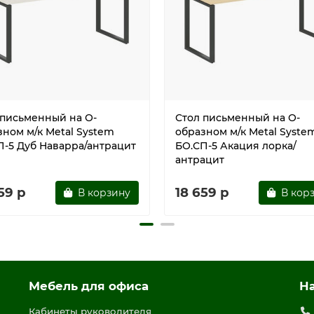
 письменный на О-
Стол письменный на О-
зном м/к Metal System
образном м/к Metal Syste
П-5 Дуб Наварра/антрацит
БО.СП-5 Акация лорка/
антрацит
59 р
18 659 р
В корзину
В кор
Мебель для офиса
Н
Кабинеты руководителя