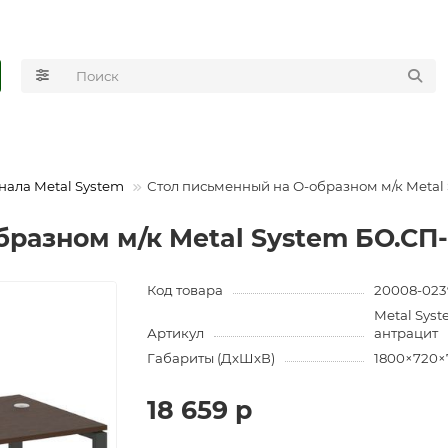
нала Metal System
Стол письменный на О-образном м/к Metal
разном м/к Metal System БО.СП-
Код товара
20008-023
Metal Syst
Артикул
антрацит
Габариты (ДхШхВ)
1800×720×
18 659 р