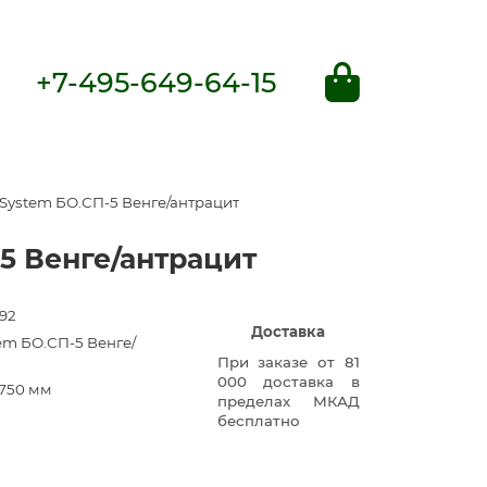
+7-495-649-64-15
 System БО.СП-5 Венге/антрацит
5 Венге/антрацит
92
Доставка
em БО.СП-5 Венге/
При заказе от 81
000 доставка в
750 мм
пределах МКАД
бесплатно