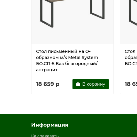
Стол письменный на О-
Стол
образном м/к Metal System
обра
БО.СП-5 Вяз благородный/
БО.С
антрацит
18 659 р
18 6
В корзину
Информация
Как заказать