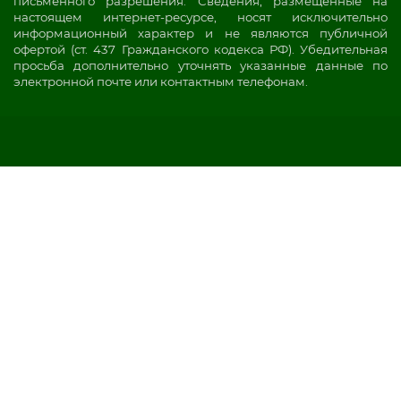
письменного разрешения. Сведения, размещенные на
настоящем интернет-ресурсе, носят исключительно
информационный характер и не являются публичной
офертой (ст. 437 Гражданского кодекса РФ). Убедительная
просьба дополнительно уточнять указанные данные по
электронной почте или контактным телефонам.