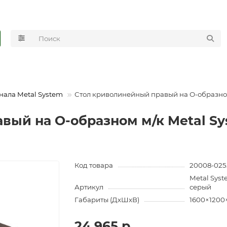
нала Metal System
Стол криволинейный правый на О-образном
ый на О-образном м/к Metal Sy
Код товара
20008-025
Metal Syst
Артикул
серый
Габариты (ДхШхВ)
1600×1200
24 965 р