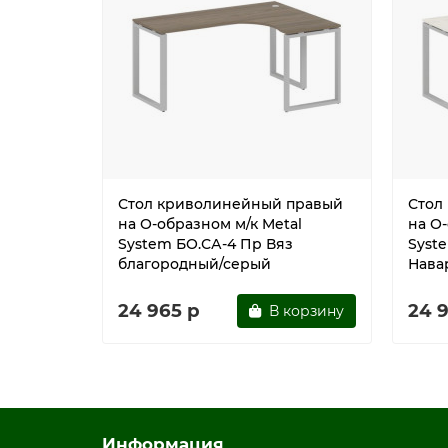
Стол криволинейный правый
Стол
на О-образном м/к Metal
на О-
System БО.СА-4 Пр Вяз
Syst
благородный/серый
Нава
24 965 р
24 
В корзину
Информация