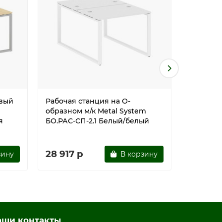
вый
Рабочая станция на О-
Рабочая 
образном м/к Metal System
образном
я
БО.РАС-СП-2.1 Белый/белый
БО.РАС-С
28 917 р
28 917
зину
В корзину
аши контакты