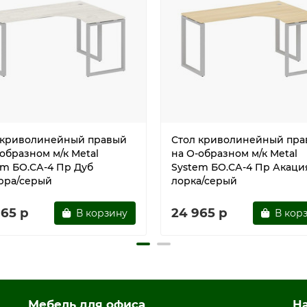
 криволинейный правый
Стол криволинейный пра
образном м/к Metal
на О-образном м/к Metal
em БО.СА-4 Пр Дуб
System БО.СА-4 Пр Акаци
рра/серый
лорка/серый
965 р
24 965 р
В корзину
В кор
Мебель для офиса
Н