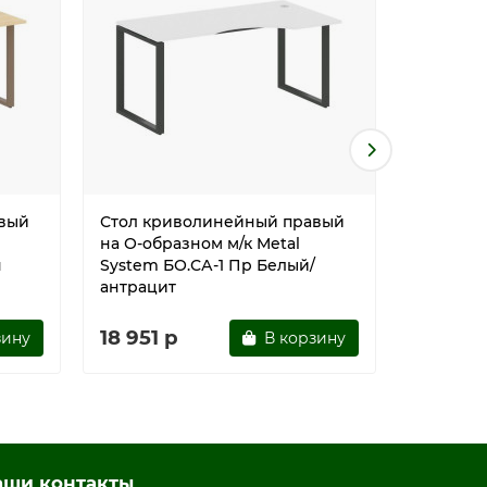
вый
Стол криволинейный правый
Стол кр
на О-образном м/к Metal
на О-обр
я
System БО.СА-1 Пр Белый/
System Б
антрацит
антраци
18 951 р
18 951 
зину
В корзину
аши контакты