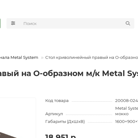
нала Metal System
Стол криволинейный правый на О-образном
ый на О-образном м/к Metal Sys
Код товара
20008-024
Metal Syst
Артикул
мокко
Габариты (ДхШхВ)
1600×900×
18 951 р