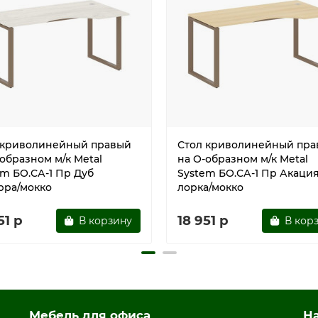
 криволинейный правый
Стол криволинейный пра
образном м/к Metal
на О-образном м/к Metal
em БО.СА-1 Пр Дуб
System БО.СА-1 Пр Акаци
рра/мокко
лорка/мокко
51 р
18 951 р
В корзину
В кор
Мебель для офиса
Н