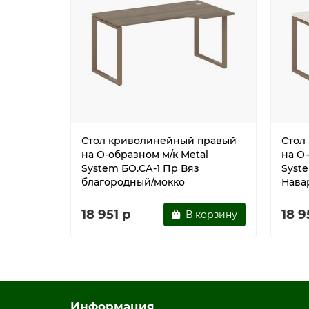
Стол криволинейный правый
Стол
на О-образном м/к Metal
на О-
System БО.СА-1 Пр Вяз
Syst
благородный/мокко
Нава
18 951 р
18 9
В корзину
Информация