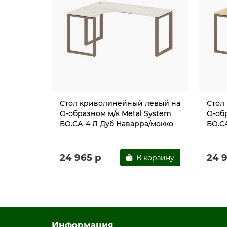
Стол криволинейный левый на
Стол
О-образном м/к Metal System
О-об
БО.СА-4 Л Дуб Наварра/мокко
БО.С
24 965 р
24 
В корзину
Информация