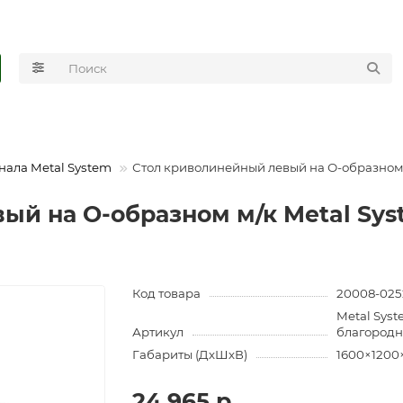
нала Metal System
Стол криволинейный левый на О-образном 
ый на О-образном м/к Metal Sys
Код товара
20008-025
Metal Syst
Артикул
благородн
Габариты (ДхШхВ)
1600×1200
24 965 р