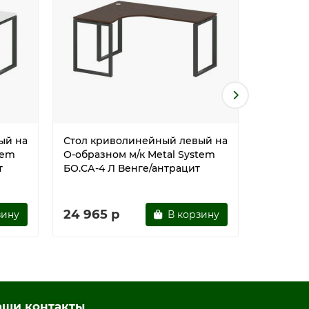
ый на
Стол криволинейный левый на
Стол кр
tem
О-образном м/к Metal System
О-образн
т
БО.СА-4 Л Венге/антрацит
БО.СА-4
антраци
24 965 р
24 965
зину
В корзину
аши контакты