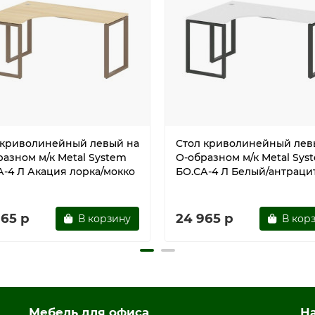
 криволинейный левый на
Стол криволинейный лев
разном м/к Metal System
О-образном м/к Metal Sys
А-4 Л Акация лорка/мокко
БО.СА-4 Л Белый/антраци
965 р
24 965 р
В корзину
В кор
Мебель для офиса
Н