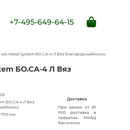
+7-495-649-64-15
м/к Metal System БО.СА-4 Л Вяз благородный/мокко
tem БО.СА-4 Л Вяз
28
Доставка
em БО.СА-4 Л Вяз
ый/мокко
При заказе от 81
000 доставка в
×750 мм
пределах МКАД
бесплатно