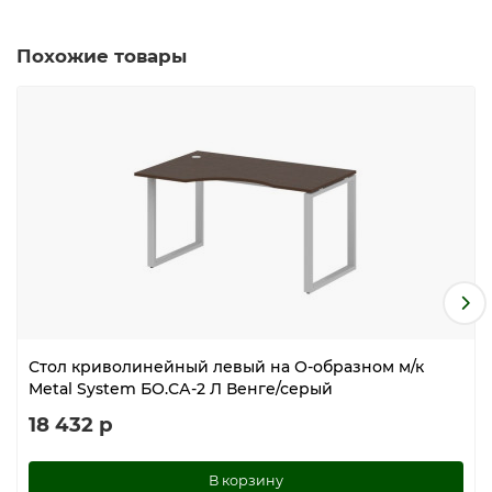
Похожие товары
Стол криволинейный левый на О-образном м/к
Metal System БО.СА-2 Л Венге/серый
18 432 р
В корзину