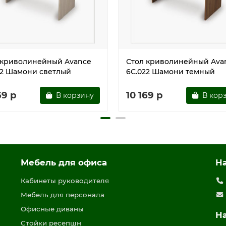
 криволинейный Avance
Стол криволинейный Ava
22 Шамони светлый
6С.022 Шамони темный
69 р
10 169 р
В корзину
В кор
Мебель для офиса
Н
Кабинеты руководителя
Мебель для персонала
Офисные диваны
Н
Стойки ресепшн