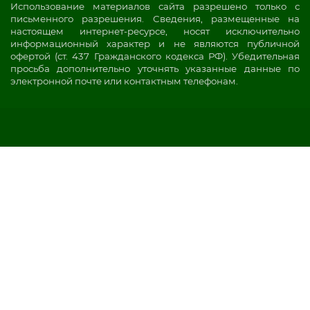
Использование материалов сайта разрешено только с
письменного разрешения. Сведения, размещенные на
настоящем интернет-ресурсе, носят исключительно
информационный характер и не являются публичной
офертой (ст. 437 Гражданского кодекса РФ). Убедительная
просьба дополнительно уточнять указанные данные по
электронной почте или контактным телефонам.